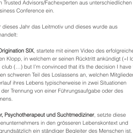
 Trusted Advisors/Fachexperten aus unterschiedlichen
usiness Conference ein.
 dieses Jahr das Leitmotiv und dieses wurde aus 
handelt:
rigination SIX
, startete mit einem Video des erfolgreich
en Klopp, in welchem er seinen Rücktritt ankündigt («I l
 club (…) but I’m convinced that it’s the decision I have 
den schweren Teil des Loslassens an, welchen Mitglieder
lauf ihres Lebens typischerweise in zwei Situationen 
der Trennung von einer Führungsaufgabe oder des 
mens.
ter, Psychotherapeut und Suchtmediziner
, setzte diese 
ienunternehmers in den grösseren Lebenskontext und 
grundsätzlich ein ständiger Begleiter des Menschen ist.