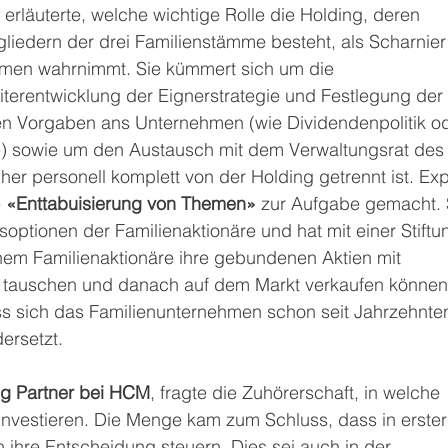
rläuterte, welche wichtige Rolle die Holding, deren 
liedern der drei Familienstämme besteht, als Scharnier
men wahrnimmt. Sie kümmert sich um die 
erentwicklung der Eignerstrategie und Festlegung der 
llen Vorgaben ans Unternehmen (wie Dividendenpolitik od
e) sowie um den Austausch mit dem Verwaltungsrat des
r personell komplett von der Holding getrennt ist. Expl
 
«Enttabuisierung von Themen»
 zur Aufgabe gemacht. 
soptionen der Familienaktionäre und hat mit einer Stiftu
hem Familienaktionäre ihre gebundenen Aktien mit 
 tauschen und danach auf dem Markt verkaufen können
ass sich das Familienunternehmen schon seit Jahrzehnte
ersetzt.
ng Partner bei HCM
, fragte die Zuhörerschaft, in welche 
nvestieren. Die Menge kam zum Schluss, dass in erster
n ihre Entscheidung steuern. Dies sei auch in der 