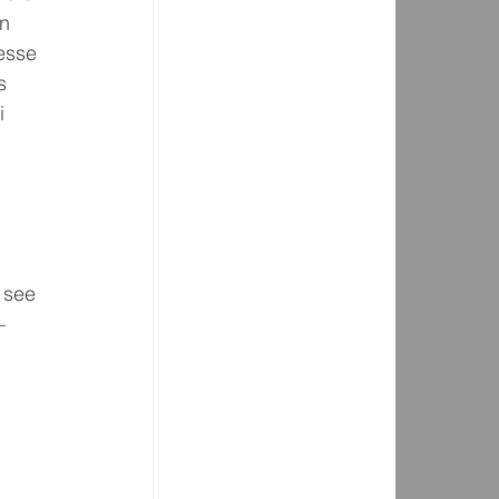
n 
esse 
s 
i 
 
 see 
– 