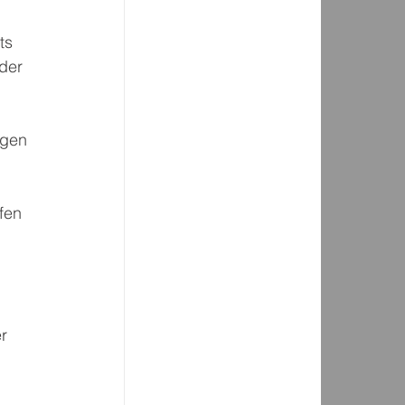
ts 
der 
egen 
fen 
r 