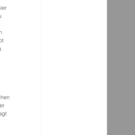
ier 
u 
n 
bt 
. 
 
chen 
er 
agt 