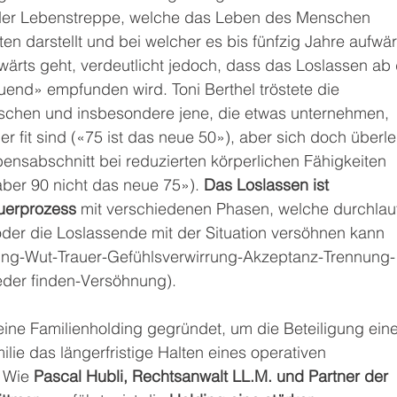
g der Lebenstreppe, welche das Leben des Menschen 
en darstellt und bei welcher es bis fünfzig Jahre aufwär
ärts geht, verdeutlicht jedoch, dass das Loslassen ab 
uend» empfunden wird. Toni Berthel tröstete die 
schen und insbesondere jene, die etwas unternehmen, 
 fit sind («75 ist das neue 50»), aber sich doch überl
ensabschnitt bei reduzierten körperlichen Fähigkeiten 
ber 90 nicht das neue 75»). 
Das Loslassen ist 
uerprozess
 mit verschiedenen Phasen, welche durchlau
oder die Loslassende mit der Situation versöhnen kann 
ng-Wut-Trauer-Gefühlsverwirrung-Akzeptanz-Trennung-
der finden-Versöhnung).
ne Familienholding gegründet, um die Beteiligung eine
lie das längerfristige Halten eines operativen 
 Wie 
Pascal Hubli, Rechtsanwalt LL.M. und Partner der 