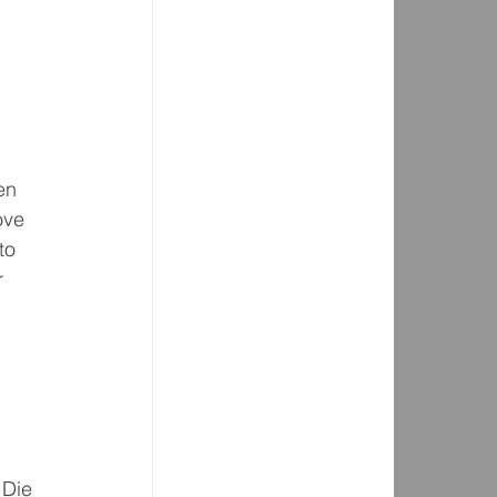
 
en 
ove 
to 
 
 Die 