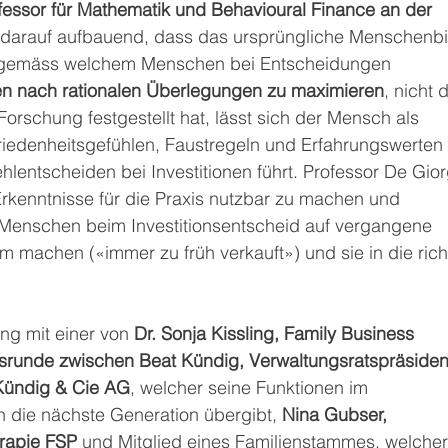
ofessor für Mathematik und Behavioural Finance an der 
te darauf aufbauend, dass das ursprüngliche Menschenbi
e, gemäss welchem Menschen bei Entscheidungen 
n nach rationalen Überlegungen zu maximieren
, nicht d
 Forschung festgestellt hat, lässt sich der Mensch als 
riedenheitsgefühlen, Faustregeln und Erfahrungswerten 
hlentscheiden bei Investitionen führt. Professor De Gior
kenntnisse für die Praxis nutzbar zu machen und 
Menschen beim Investitionsentscheid auf vergangene 
machen («immer zu früh verkauft») und sie in die rich
g mit einer von 
Dr. Sonja Kissling, Family Business 
runde zwischen Beat Kündig, Verwaltungsratspräsiden
Kündig & Cie AG
, welcher seine Funktionen im 
die nächste Generation übergibt, 
Nina Gubser, 
rapie FSP
 und Mitglied eines Familienstammes, welcher