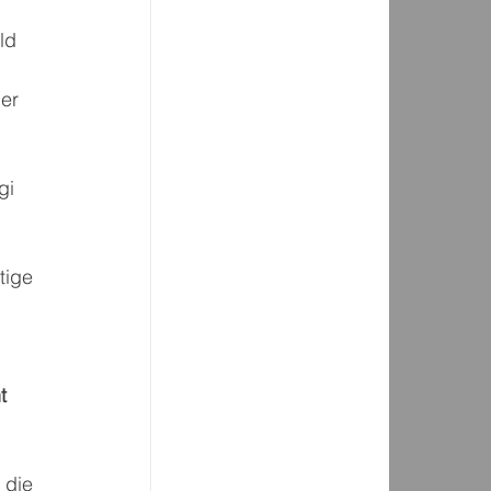
ld 
er 
gi 
tige 
t 
 die 