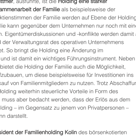
ittmer
, ausführte, ist die 
Holding eine stärker 
usammenarbeit der Familie
 als beispielsweise der 
ktienstimmen der Familie werden auf Ebene der Holding
lie kann gegenüber dem Unternehmen nur noch mit ein
Eigentümerdiskussionen und -konflikte werden damit 
 der Verwaltungsrat des operativen Unternehmens 
t. So bringt die Holding eine Änderung im 
und ist damit ein wichtiges Führungsinstrument. Neben
ietet die Holding der Familie auch die Möglichkeit, 
fzubauen, um diese beispielsweise für Investitionen ins 
uf von Familienmitgliedern zu nutzen. Trotz Abschaffu
olding weiterhin steuerliche Vorteile in Form des 
s muss aber bedacht werden, dass der Erlös aus dem 
olding – im Gegensatz zu jenem von Privatpersonen – 
n darstellt.
ident der Familienholding Kolin
 des börsenkotierten 