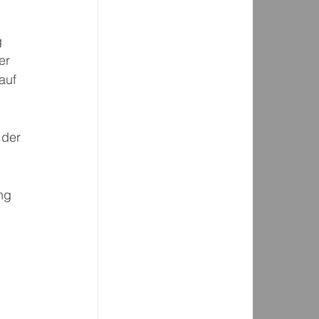
 
er 
auf 
 der 
ng 