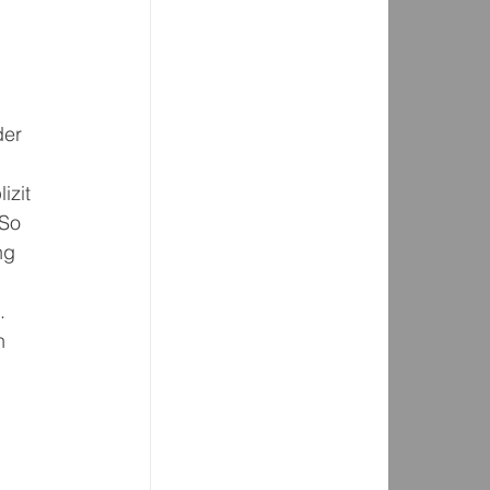
 
er 
 
izit 
So 
ng 
. 
n 
 